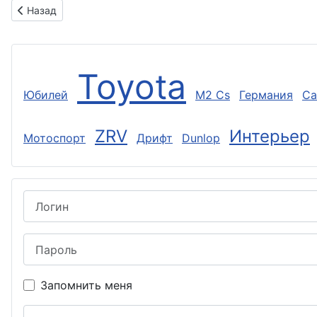
Предыдущий: Lexus LX F SPORT: Американский шик, который
Назад
Toyota
Юбилей
M2 Cs
Германия
Ca
ZRV
Интерьер
Мотоспорт
Дрифт
Dunlop
Логин
Пароль
Запомнить меня