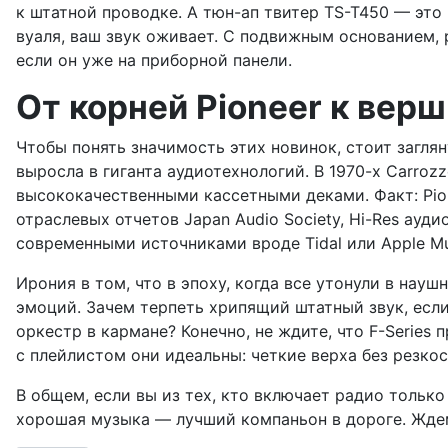
к штатной проводке. А тюн-ап твитер TS-T450 — это
вуаля, ваш звук оживает. С подвижным основанием, 
если он уже на приборной панели.
От корней Pioneer к вер
Чтобы понять значимость этих новинок, стоит заглян
выросла в гиганта аудиотехнологий. В 1970-х Carro
высококачественными кассетными деками. Факт: Pion
отраслевых отчетов Japan Audio Society, Hi-Res ауд
современными источниками вроде Tidal или Apple Mus
Ирония в том, что в эпоху, когда все утонули в нау
эмоций. Зачем терпеть хрипящий штатный звук, если
оркестр в кармане? Конечно, не ждите, что F-Series
с плейлистом они идеальны: четкие верха без резко
В общем, если вы из тех, кто включает радио только 
хорошая музыка — лучший компаньон в дороге. Ждем