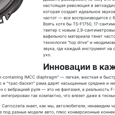
настоящая революция в автоаудио.
которая создает идеальное звуков
частот — все воспроизводится с б
Взять хотя бы TS-F1750, 17-санти
твитер с новым 2,9-сантиметровы
вафельного материала тянет часто
технология "top drive" и неодим
звука, где каждый инструмент на 
ухо.
Инновации в ка
n-containing IMCC diaphragm" — легкая, жесткая и быс
 и "трас-баскет" рама дарят насыщенные средние и н
 с вибрацией руля — это не фантазия, а реальность F-
 интегрирован так компактно, что влезет даже в тесн
 Carrozzeria знает, как мы, автолюбители, ненавидим 
е под разные модели авто, плюс конверсионные коннек