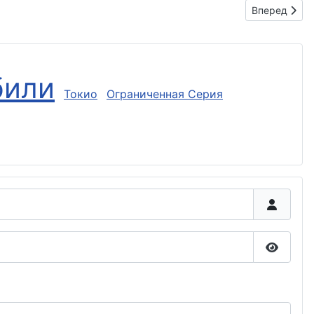
Следующий: H
Вперед
били
Токио
Ограниченная Серия
Показа