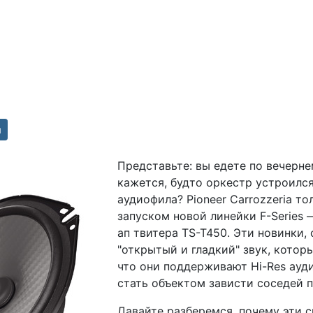
и
Представьте: вы едете по вечерне
кажется, будто оркестр устроился
аудиофила? Pioneer Carrozzeria т
запуском новой линейки F-Series
ап твитера TS-T450. Эти новинки,
"открытый и гладкий" звук, которы
что они поддерживают Hi-Res ауди
стать объектом зависти соседей п
Давайте разберемся, почему эти 