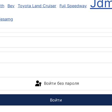
Jd
th
Bev
Toyota Land Cruiser
Fuji Speedway
desamg
Войти без пароля
Войти