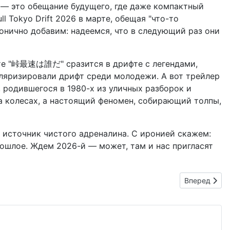
а — это обещание будущего, где даже компактный
l Tokyo Drift 2026 в марте, обещая "что-то
 иронично добавим: надеемся, что в следующий раз они
кте "峠最速は誰だ" сразится в дрифте с легендами,
опуляризировали дрифт среди молодежи. А вот трейлер
а, родившегося в 1980-х из уличных разборок и
на колесах, а настоящий феномен, собирающий толпы,
а источник чистого адреналина. С иронией скажем:
рошлое. Ждем 2026-й — может, там и нас пригласят
Следующий: 
Вперед