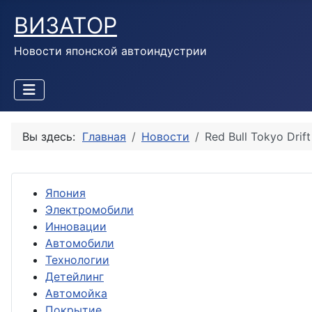
ВИЗАТОР
Новости японской автоиндустрии
Вы здесь:
Главная
Новости
Red Bull Tokyo Dri
Япония
Электромобили
Инновации
Автомобили
Технологии
Детейлинг
Автомойка
Покрытие