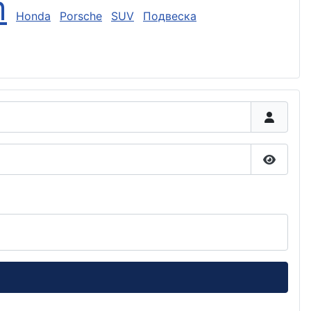
m
Honda
Porsche
SUV
Подвеска
Показа