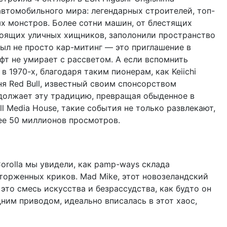
у автомобильного мира: легендарных строителей, топ-
х монстров. Более сотни машин, от блестящих
тоящих уличных хищников, заполонили пространство
был не просто кар-митинг — это приглашение в
фт не умирает с рассветом. А если вспомнить
 1970-х, благодаря таким пионерам, как Keiichi
я Red Bull, известный своим спонсорством
должает эту традицию, превращая обыденное в
ll Media House, такие события не только развлекают,
ее 50 миллионов просмотров.
Corolla мы увидели, как раmp-ways склада
торженных криков. Mad Mike, этот новозеландский
 это смесь искусства и безрассудства, как будто он
дним приводом, идеально вписалась в этот хаос,