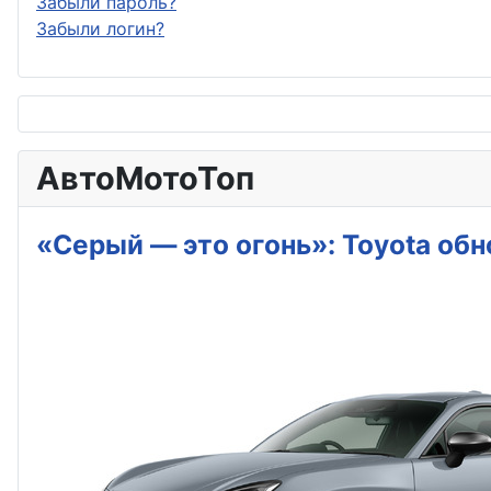
Забыли пароль?
Забыли логин?
АвтоМотоТоп
«Серый — это огонь»: Toyota об