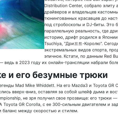
Distribution Center, собрало элит
драйверов и владельцев кастомны
тюнингованных красавцев до нас
под стробоскопы и DJ-биты. Это 
параллельную реальность, где дри
историю, дрифт родился в Японии в
Tsuchiya, "Дри프트-Королю". Сегодн
экстремальных видов спорта, про
эпичное. Кстати, по данным Red Bu
— ведь в 2023 году их онлайн-трансляции набрали бол
e и его безумные трюки
егенды Mad Mike Whiddett. На его Mazda3 и Toyota GR 
лись вверх-вниз, оставляя за собой шлейф дыма и вос
hampionship, не зря получил свое прозвище: его трюки —
 Toyota GR Corolla, с ее 300-сильным двигателем и за
и баланс между скоростью и стилем.