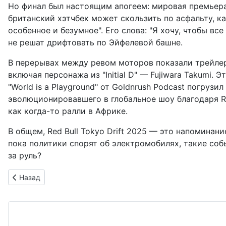
Но финал был настоящим апогеем: мировая премьера 
британский хэтчбек может скользить по асфальту, как
особенное и безумное". Его слова: "Я хочу, чтобы вс
не решат дрифтовать по Эйфелевой башне.
В перерывах между ревом моторов показали трейле
включая персонажа из "Initial D" — Fujiwara Takumi.
"World is a Playground" от Goldnrush Podcast погруз
эволюционировавшего в глобальное шоу благодаря Re
как когда-то ралли в Африке.
В общем, Red Bull Tokyo Drift 2025 — это напоминан
пока политики спорят об электромобилях, такие соб
за руль?
Предыдущий: Toyota превращает ралли в праздник детства:
Назад