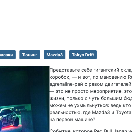
васаки
Тюнинг
Mazda3
Tokyo Drift
Представьте себе гигантский скла
коробок, — и вот, по мановению R
адrenaline-рай с ревом двигателей
— это не просто мероприятие, это
жизни, только с чуть большим бю
можем не ухмыльнуться: ведь кто
реальностью, где Mazda3 и Toyota
на первой машине?
Событие, которое Red Bull Japan у