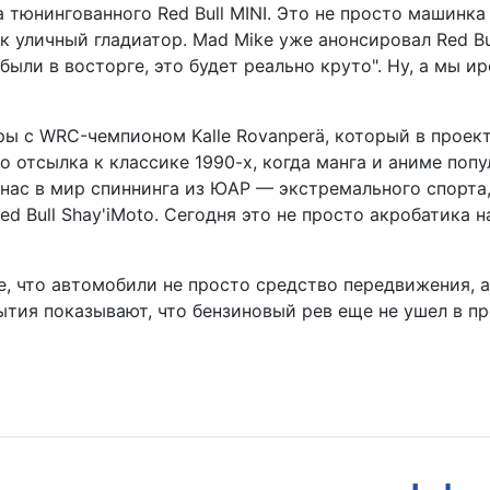
тюнингованного Red Bull MINI. Это не просто машинк
 уличный гладиатор. Mad Mike уже анонсировал Red Bul
е были в восторге, это будет реально круто". Ну, а мы
ры с WRC-чемпионом Kalle Rovanperä, который в прое
 Это отсылка к классике 1990-х, когда манга и аниме п
ил нас в мир спиннинга из ЮАР — экстремального спорт
d Bull Shay'iMoto. Сегодня это не просто акробатика 
ие, что автомобили не просто средство передвижения, 
ытия показывают, что бензиновый рев еще не ушел в п
 машина в рисунках юных талантов!