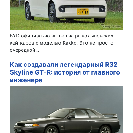
BYD официально вышел на рынок японских
кей-каров с моделью Rakko. Это не просто
очередной...
Как создавали легендарный R32
Skyline GT-R: история от главного
инженера