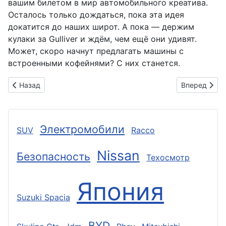
вашим билетом в мир автомобильного креатива.
Осталось только дождаться, пока эта идея
докатится до наших широт. А пока — держим
кулаки за Gulliver и ждём, чем ещё они удивят.
Может, скоро начнут предлагать машины с
встроенными кофейнями? С них станется.
Предыдущий: Синий Lexus GX550 рвётся сквозь снег: TOYO
Следующий: 
Назад
Вперед
Электромобили
SUV
Racco
Nissan
Безопасность
Техосмотр
Япония
Suzuki Spacia
BYD