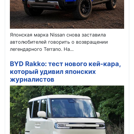
Японская марка Nissan снова заставила
автолюбителей говорить о возвращении
легендарного Terrano. На...
BYD Rakko: тест нового кей-кара,
который удивил японских
журналистов