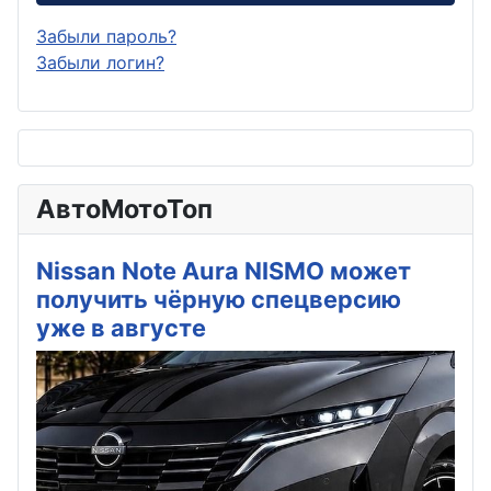
Забыли пароль?
Забыли логин?
АвтоМотоТоп
Nissan Note Aura NISMO может
получить чёрную спецверсию
уже в августе