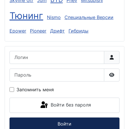
Skyline Gtr
Jdm
Phev
Mitsubishi
Тюнинг
Nismo
Специальные Версии
Epower
Pioneer
Дрифт
Гибриды
Логин
Пароль
Показа
Запомнить меня
Войти без пароля
Войти